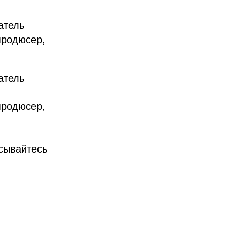
атель
продюсер,
атель
продюсер,
сывайтесь