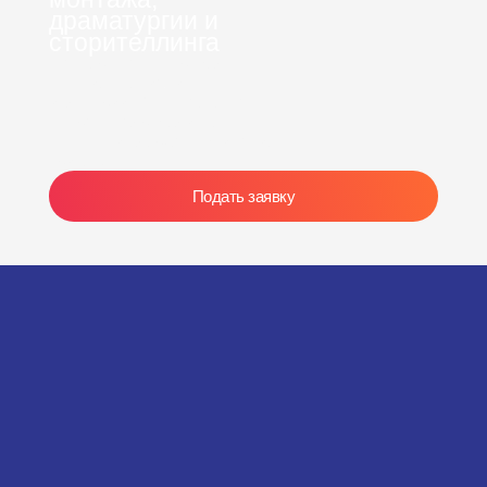
драматургии и
сторителлинга
Мастер-классы проведут
лучшие специалисты
индустрии. Вы узнаете, как
собрать кадр в единое
полотно и удержать внимание
зрителя.
Подать заявку