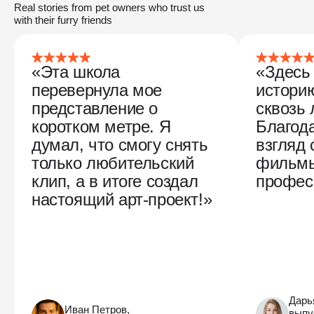
Real stories from pet owners who trust us
with their furry friends
«Эта школа
«Здесь 
перевернула мое
историю
представление о
сквозь 
коротком метре. Я
Благод
думал, что смогу снять
взгляд 
только любительский
фильм
клип, а в итоге создал
профес
настоящий арт-проект!»
Дарь
Иван Петров,
выпу